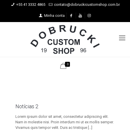
+55 41 3332 4865
contato@dobruckicustomshop.com.br
Minha conta
0
Notícias 2
Lorem ipsum dolor sit amet, consectetur adipiscing elit.
Nam in molestie nisi. Proin interdum mi ut ex mollis semper.
Vivamus quis tempor velit. Duis ac tristique
[…]