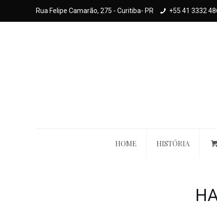
Rua Felipe Camarão, 275 - Curitiba- PR
+55 41 3332 48
HOME
HISTÓRIA
HA