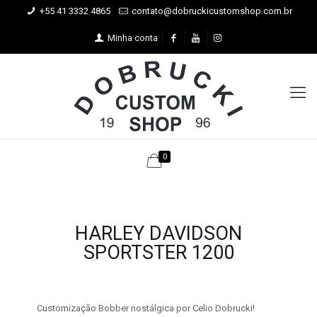
+55 41 3332 4865
contato@dobruckicustomshop.com.br
Minha conta
0
HARLEY DAVIDSON
SPORTSTER 1200
Customização Bobber nostálgica por Celio Dobrucki!