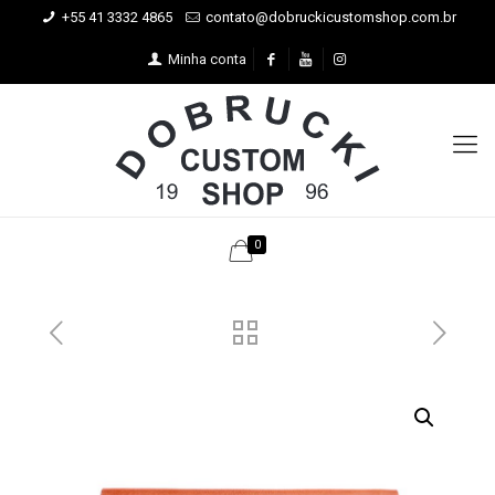
+55 41 3332 4865
contato@dobruckicustomshop.com.br
Minha conta
0