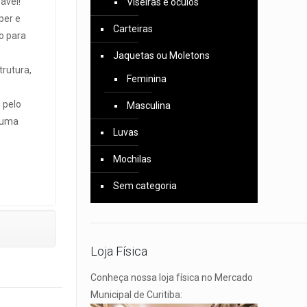
ável!
Viseiras e óculos
per e
Carteiras
o para
Jaquetas ou Moletons
rutura,
Feminina
 pelo
Masculina
u uma
Luvas
Mochilas
Sem categoria
Loja Física
Conheça nossa loja física no Mercado
Municipal de Curitiba: