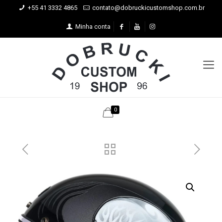
+55 41 3332 4865
contato@dobruckicustomshop.com.br
Minha conta
0