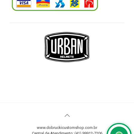
www.dobruckicustomshop.com.br
Central de Atendimento: (41) 99912-7206