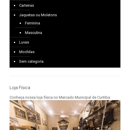
Carteiras
Jaquetas ou Moletons
Feminina
Masculina
Luvas
Mochilas
Sem categoria
Loja Física
Conheça nossa loja física no Mercado Municipal de Curitiba: