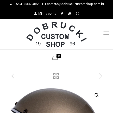
+55 41 3332 4865
contato@dobruckicustomshop.com.br
Minha conta
0