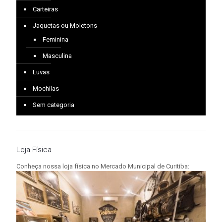
Carteiras
Jaquetas ou Moletons
Feminina
Masculina
Luvas
Mochilas
Sem categoria
Loja Física
Conheça nossa loja física no Mercado Municipal de Curitiba: