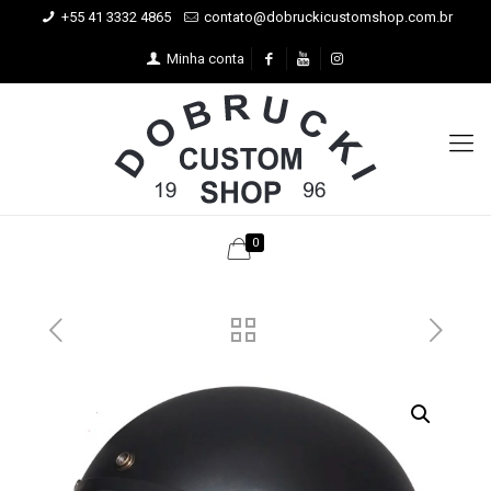
+55 41 3332 4865
contato@dobruckicustomshop.com.br
Minha conta
0